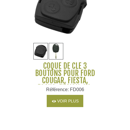
COQUE DE CLÉ 3
BOUTONS POUR FORD
COUGAR, FIESTA,
FOCUS, FUSION, KA,
Référence: FD006
MONDEO, PUMA,
TRANSIT
VOIR PLUS