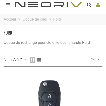
Accueil
>
Coque de clés
>
Ford
FORD
Coque de rechange pour clé et télécommande Ford
Nom, A à Z
24