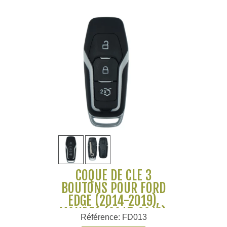
COQUE DE CLÉ 3
BOUTONS POUR FORD
EDGE (2014-2019),
MONDEO (2015-2019),
Référence: FD013
MUSTANG (2015-