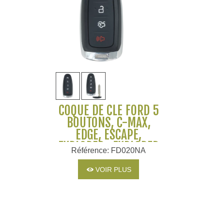
COQUE DE CLÉ FORD 5
BOUTONS, C-MAX,
EDGE, ESCAPE,
EXPLORER , EXPLORER
Référence: FD020NA
PLATINIUM, FLEX,
FOCUS, FOCUS BEV,
VOIR PLUS
TAURUS