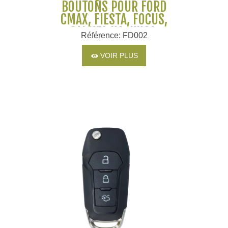
BOUTONS POUR FORD
CMAX, FIESTA, FOCUS,
GALAXY, KA, KUGA,
Référence: FD002
MONDEO, S-MAX,
TRANSIT
VOIR PLUS