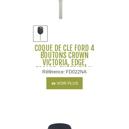
COQUE DE CLÉ FORD 4
BOUTONS CROWN
VICTORIA, EDGE,
ESCAPE, EXPEDITION,
Référence: FD022NA
EXPLORER, EXPLORER
SPORT, F-SERIES ETC...
VOIR PLUS