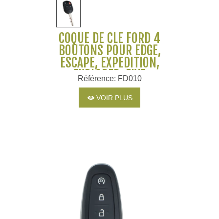
COQUE DE CLÉ FORD 4
BOUTONS POUR EDGE,
ESCAPE, EXPEDITION,
EXPLORER, FIVE
Référence: FD010
HUNDRED, FLEX,
FREESTYLE, FUSION..
VOIR PLUS