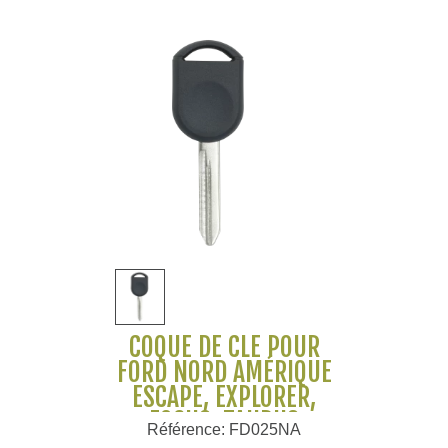
COQUE DE CLÉ POUR
FORD NORD AMÉRIQUE
ESCAPE, EXPLORER,
FOCUS, TAURUS
Référence: FD025NA