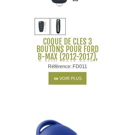
COQUE DE CLÉS 3
BOUTONS POUR FORD
B-MAX (2012-2017),
C-MAX (2012-2019),
Référence: FD011
FOCUS ETC..
VOIR PLUS