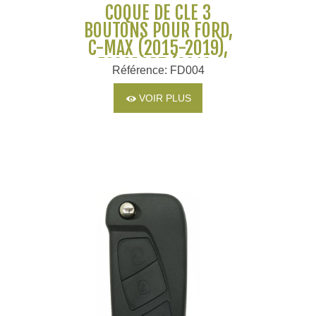
COQUE DE CLÉ 3
BOUTONS POUR FORD,
C-MAX (2015-2019),
ECOSPORT (2012-
Référence: FD004
2019), FIESTA (2008-
2019)
VOIR PLUS