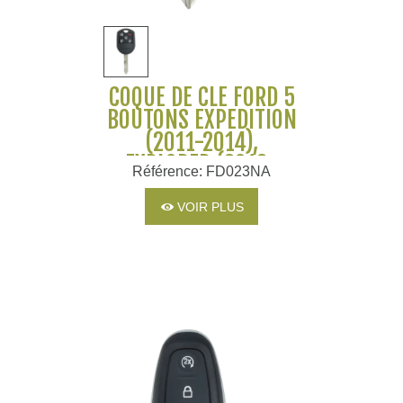
COQUE DE CLÉ FORD 5
BOUTONS EXPEDITION
(2011-2014),
EXPLORER (2013-
Référence: FD023NA
2015), FLEX (2013-
2017), TAURUS
VOIR PLUS