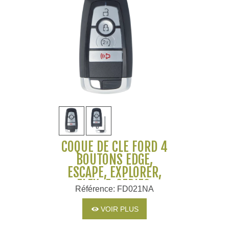
COQUE DE CLÉ FORD 4
BOUTONS EDGE,
ESCAPE, EXPLORER,
FLEX, F-SERIES,
Référence: FD021NA
FUSION, RANGER
VOIR PLUS