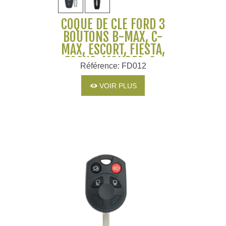
COQUE DE CLÉ FORD 3
BOUTONS B-MAX, C-
MAX, ESCORT, FIESTA,
FOCUS, MONDEO, S-
Référence: FD012
MAX
VOIR PLUS