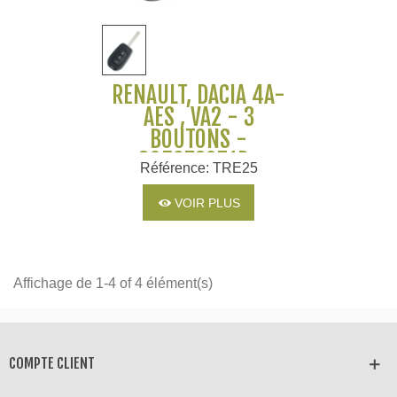
RENAULT, DACIA 4A-
AES , VA2 - 3
BOUTONS -
805673071R-
Référence: TRE25
998101619R
VOIR PLUS
Affichage de 1-4 of 4 élément(s)
COMPTE CLIENT