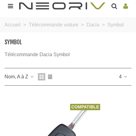
Accueil
>
Télécommande voiture
>
Dacia
>
Symbol
SYMBOL
Télécommande Dacia Symbol
Nom, A à Z
4
COMPATIBLE