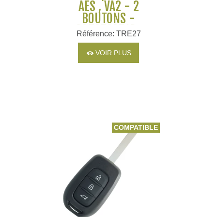
AES , VA2 - 2
BOUTONS -
805673071R-
Référence: TRE27
998101619R
VOIR PLUS
COMPATIBLE