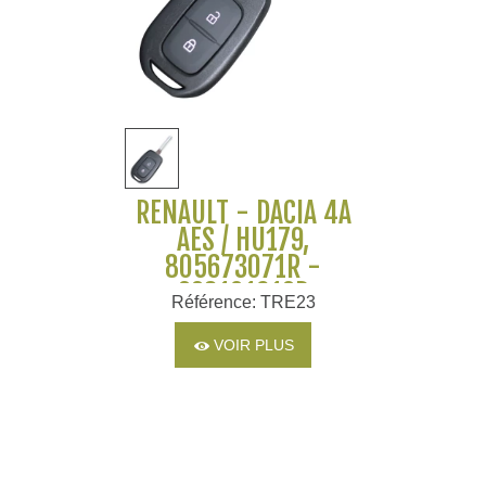
RENAULT - DACIA 4A
AES / HU179,
805673071R -
998101619R
Référence: TRE23
VOIR PLUS