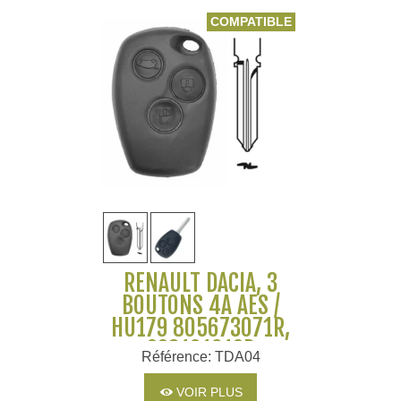
COMPATIBLE
RENAULT DACIA, 3
BOUTONS 4A AES /
HU179 805673071R,
998101619R
Référence: TDA04
VOIR PLUS