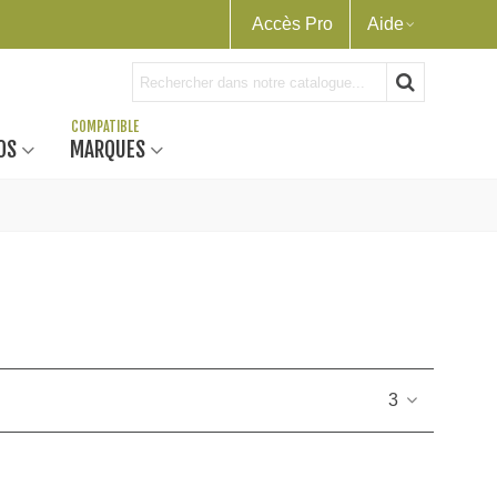
Accès Pro
Aide
OS
MARQUES
3