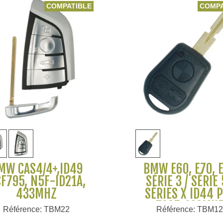
COMPATIBLE
COMPA
Voir plus
Voir plus
MW CAS4/4+,ID49
BMW E60, E70, 
F795, N5F-ID21A,
SÉRIE 3 / SÉRIE 
433MHZ
SÉRIES X ID44 
7935 433MH
Référence: TBM22
Référence: TBM1