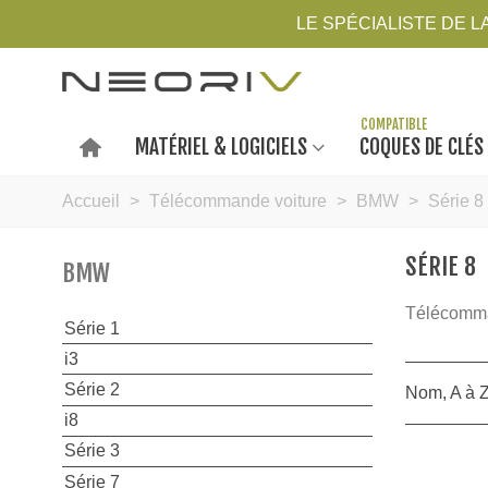
LE SPÉCIALISTE DE 
MATÉRIEL & LOGICIELS
COQUES DE CLÉS
Accueil
>
Télécommande voiture
>
BMW
>
Série 8
SÉRIE 8
BMW
Télécomma
Série 1
i3
Série 2
Nom, A à 
i8
Série 3
Série 7