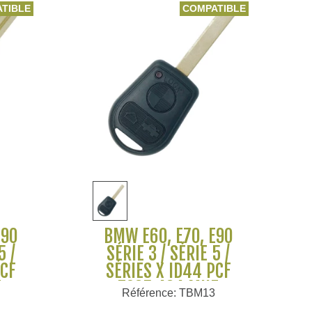
TIBLE
COMPATIBLE
Voir plus
E90
BMW E60, E70, E90
5 /
SÉRIE 3 / SÉRIE 5 /
PCF
SÉRIES X ID44 PCF
Z
7935 434 MHZ
2
Référence: TBM13