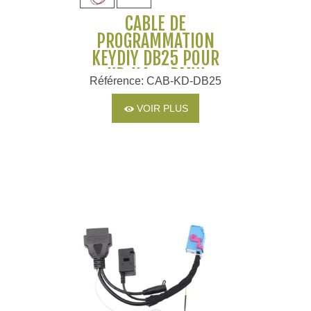
CÂBLE DE
PROGRAMMATION
KEYDIY DB25 POUR
KD-X4 – BMW
Référence: CAB-KD-DB25
BDC2/BDC3 & VW
5C/5D
VOIR PLUS