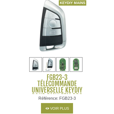
KEYDIY MAINS LIBRES
FGB23-3
TÉLÉCOMMANDE
UNIVERSELLE KEYDIY
POUR BMW FEM BDC
Référence: FGB23-3
BDC2 BDC3 ID49 3
BOUTONS LAME HU178
VOIR PLUS