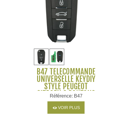
B47 TÉLÉCOMMANDE
UNIVERSELLE KEYDIY
STYLE PEUGEOT
CITROEN 3 BOUTONS
Référence: B47
VOIR PLUS