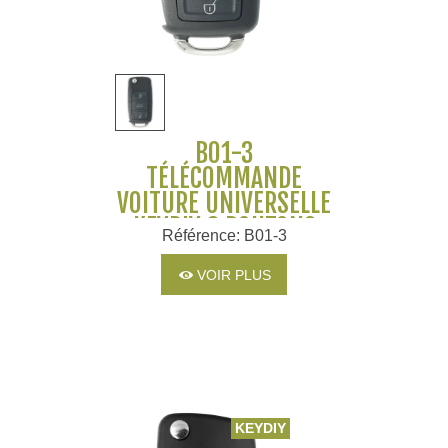
B01-3
TÉLÉCOMMANDE
VOITURE UNIVERSELLE
KEYDIY 3 BOUTONS
Référence: B01-3
VOIR PLUS
KEYDIY