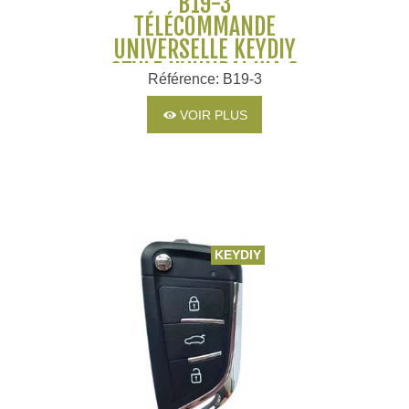
B19-3
TÉLÉCOMMANDE
UNIVERSELLE KEYDIY
STYLE HYUNDAI KIA 3
Référence: B19-3
BOUTONS
VOIR PLUS
KEYDIY