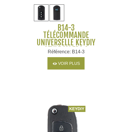
B14-3
TÉLÉCOMMANDE
UNIVERSELLE KEYDIY
STYLE MAZDA 3
Référence: B14-3
BOUTONS
VOIR PLUS
KEYDIY