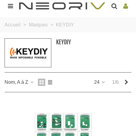
Accueil
>
Marques
>
KEYDIY
KEYDIY
Sui
Nom, A à Z
24
1/6