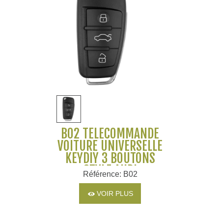
B02 TÉLÉCOMMANDE
VOITURE UNIVERSELLE
KEYDIY 3 BOUTONS
STYLE AUDI
Référence: B02
VOIR PLUS