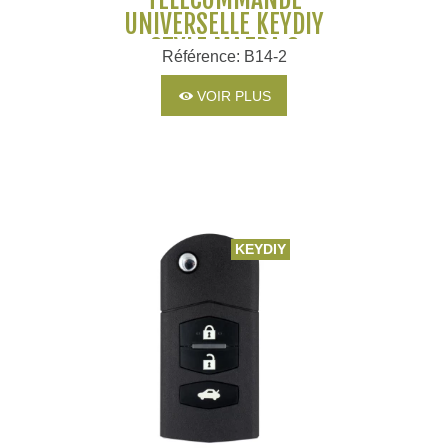
UNIVERSELLE KEYDIY
STYLE MAZDA 2
Référence: B14-2
BOUTONS
VOIR PLUS
KEYDIY