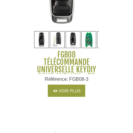
FGB08
TÉLÉCOMMANDE
UNIVERSELLE KEYDIY
POUR AUDI VW - 5D
Référence: FGB08-3
PRÉ-INTÉGRÉ (SANS
UWB)
VOIR PLUS