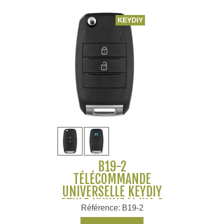
KEYDIY
B19-2
TÉLÉCOMMANDE
UNIVERSELLE KEYDIY
STYLE HYUNDAI KIA 2
Référence: B19-2
BOUTONS