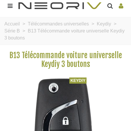
Accueil
>
Télécommandes universelles
>
Keydiy
>
Série B
>
B13 Télécommande voiture universelle Keydiy
3 boutons
B13 Télécommande voiture universelle
Keydiy 3 boutons
KEYDIY