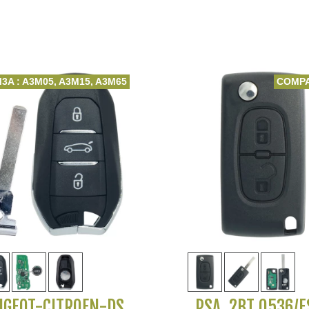
1617020780 
1617020680
M3A : A3M05, A3M15, A3M65
COMPA
Voir plus
Voir plus
UGEOT-CITROËN-DS
PSA, 2BT 0536/F