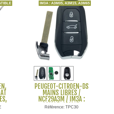
TIBLE
IM3A : A3M05, A3M15, A3M65
Voir plus
ËN,
PEUGEOT-CITROËN-DS
IAT
MAINS LIBRES /
ES,
NCF29A3M / IM3A :
-
A3M05, A3M15,
E
Référence: TPC30
-
A3M65, HU83, PHARE