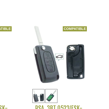
-
TIBLE
COMPATIBLE
Voir plus
SK-
PSA, 3BT 0523/FSK-