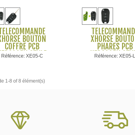
Voir plus
Voir plus
TÉLÉCOMMANDE
TÉLÉCOMMAND
XHORSE BOUTON
XHORSE BOUT
COFFRE PCB
PHARES PCB
XEPG00EN STYLE
XEPG00EN STY
Référence: XE05-C
Référence: XE05-
EUGEOT CITROËN
PEUGEOT CITRO
de 1-8 of 8 élément(s)