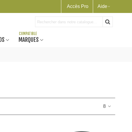
Accès Pro
Aide
OS
MARQUES
8