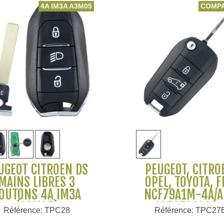
4A IM3A A3M05
COMPA
Voir plus
Voir plus
UGEOT CITROEN DS
PEUGEOT, CITRO
MAINS LIBRES 3
OPEL, TOYOTA, F
OUTONS 4A IM3A
NCF79A1M-4A/A
(A3M05)
1656524080 
Référence: TPC28
Référence: TPC27
1656523480 