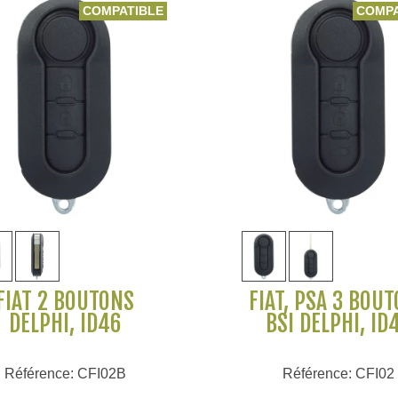
COMPATIBLE
COMPA
Voir plus
Voir plus
FIAT 2 BOUTONS
FIAT, PSA 3 BOU
DELPHI, ID46
BSI DELPHI, ID
Référence: CFI02B
Référence: CFI02