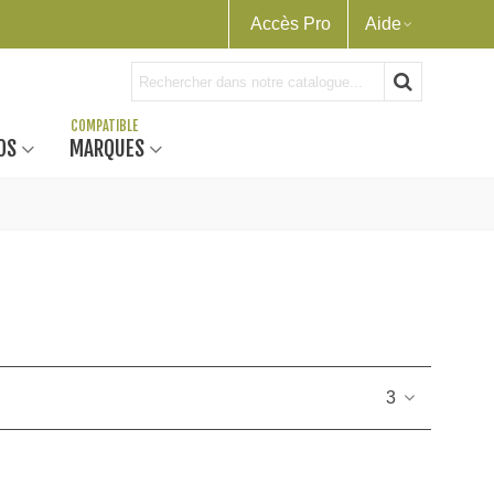
Accès Pro
Aide
OS
MARQUES
3