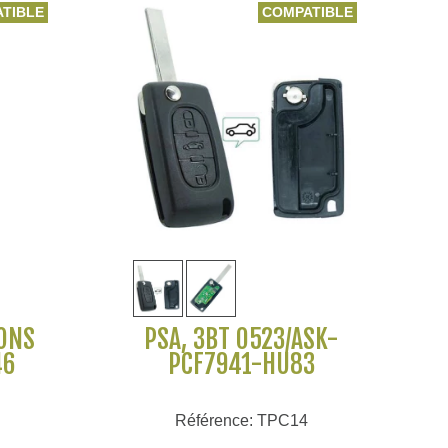
TIBLE
COMPATIBLE
Voir plus
TONS
PSA, 3BT 0523/ASK-
46
PCF7941-HU83
Référence: TPC14