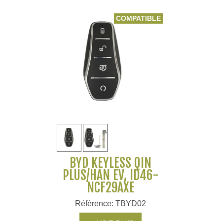
COMPATIBLE
BYD KEYLESS QIN
PLUS/HAN EV, ID46-
NCF29AXE
Référence: TBYD02