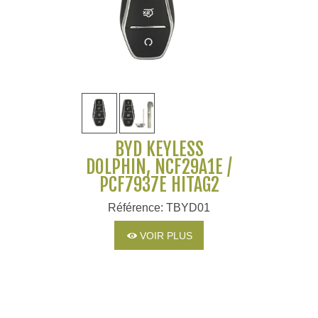
BYD KEYLESS
DOLPHIN, NCF29A1E /
PCF7937E HITAG2
Référence: TBYD01
VOIR PLUS