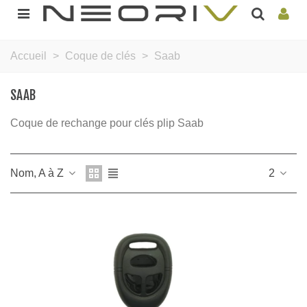
Accueil
>
Coque de clés
>
Saab
SAAB
Coque de rechange pour clés plip Saab
Nom, A à Z
2