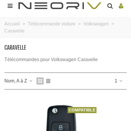
Accueil
>
Télécommande voiture
>
Volkswagen
>
Caravelle
CARAVELLE
Télécommandes pour Volkswagen Caravelle
Nom, A à Z
1
COMPATIBLE