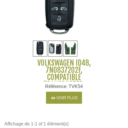
VOLKSWAGEN ID48,
7N0837202F,
COMPATIBLE
TRANSPORTER,
Référence: TVK54
CARAVELLE, SHARAN
VOIR PLUS
Affichage de 1-1 of 1 élément(s)