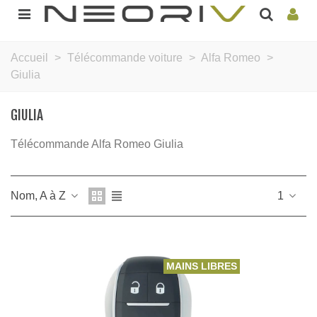
Accueil
>
Télécommande voiture
>
Alfa Romeo
>
Giulia
GIULIA
Télécommande Alfa Romeo Giulia
Nom, A à Z
1
MAINS LIBRES