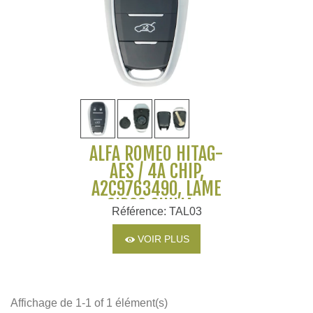
ALFA ROMEO HITAG-
AES / 4A CHIP,
A2C9763490, LAME
SIP22 GIULIA -
Référence: TAL03
STELVIO
VOIR PLUS
Affichage de 1-1 of 1 élément(s)