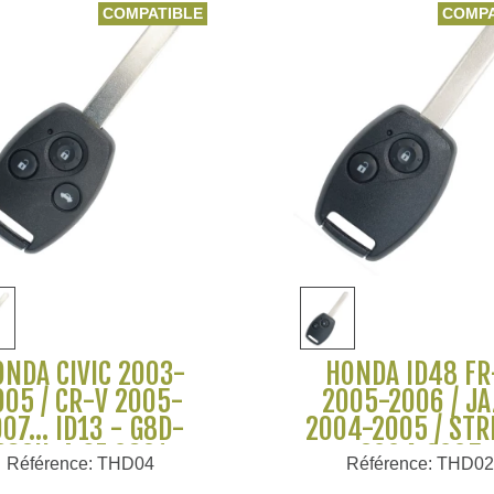
COMPATIBLE
COMPA
Voir plus
Voir plus
ONDA CIVIC 2003-
HONDA ID48 FR
005 / CR-V 2005-
2005-2006 / J
07... ID13 - G8D-
2004-2005 / ST
382H-A CE 0891
2004-2005
Référence: THD04
Référence: THD0
1995081