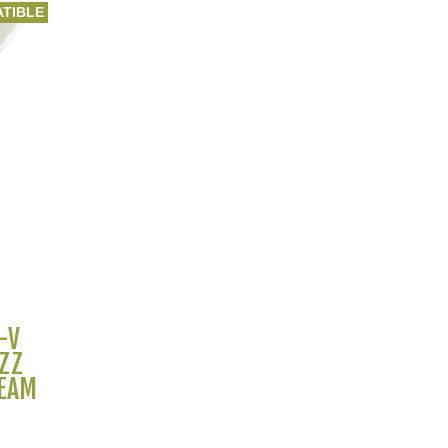
TIBLE
-V
AZZ
REAM
2