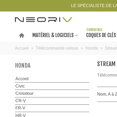
LE SPÉCIALISTE DE 
MATÉRIEL & LOGICIELS
COQUES DE CLÉS
Accueil
>
Télécommande voiture
>
Honda
>
Strea
STREAM
HONDA
Télécomma
Accord
Civic
Crosstour
Nom, A à 
CR-V
FR-V
HR-V