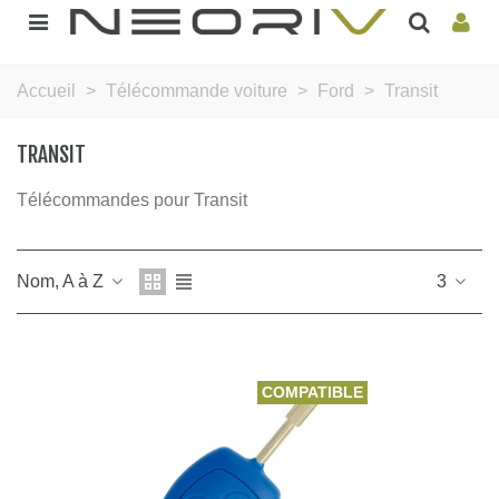
Accueil
>
Télécommande voiture
>
Ford
>
Transit
TRANSIT
Télécommandes pour Transit
Nom, A à Z
3
COMPATIBLE