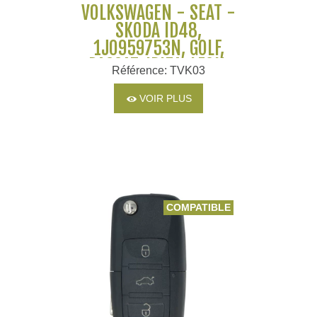
VOLKSWAGEN - SEAT -
SKODA ID48,
1J0959753N, GOLF,
PASSAT, IBIZA, LEON,
Référence: TVK03
TOLEDO, FABIA,
OCTAVIA
VOIR PLUS
COMPATIBLE