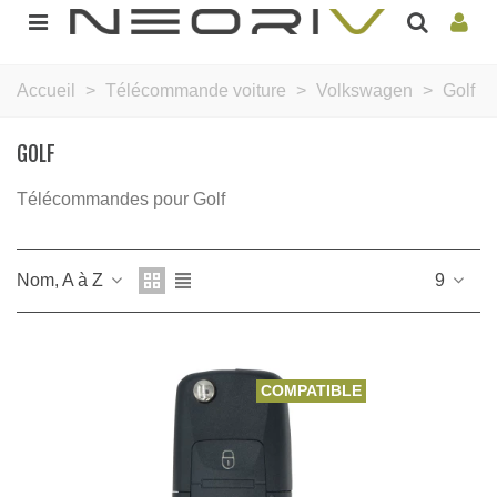
Accueil
>
Télécommande voiture
>
Volkswagen
>
Golf
GOLF
Télécommandes pour Golf
Nom, A à Z
9
COMPATIBLE