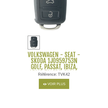
VOLKSWAGEN - SEAT -
SKODA 1J0959753N
GOLF, PASSAT, IBIZA,
LEON, TOLEDO, FABIA,
Référence: TVK42
OCTAVIA
VOIR PLUS