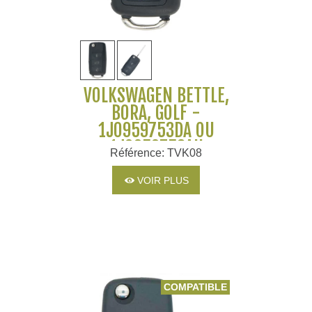
VOLKSWAGEN BETTLE,
BORA, GOLF -
1J0959753DA OU
1J0959753AH
Référence: TVK08
VOIR PLUS
COMPATIBLE