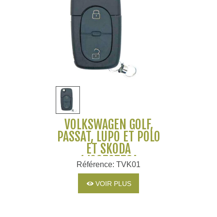
VOLKSWAGEN GOLF,
PASSAT, LUPO ET POLO
ET SKODA
1J0959753A
Référence: TVK01
VOIR PLUS