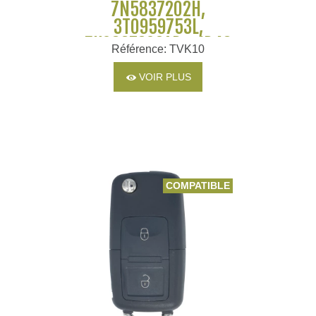
7N5837202H,
3T0959753L,
5K0837202AD - ID48
Référence: TVK10
VOIR PLUS
COMPATIBLE