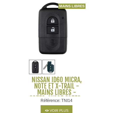
MAINS LIBRES
NISSAN ID60 MICRA,
NOTE ET X-TRAIL -
MAINS LIBRES -
285E3-AX605 285E3-
Référence: TNI14
BC00A
VOIR PLUS