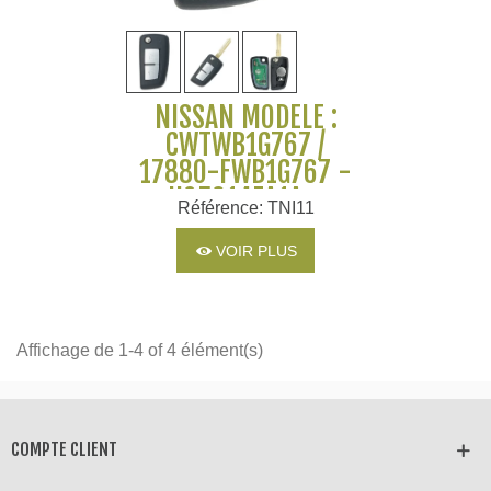
NISSAN MODÈLE :
CWTWB1G767 /
17880-FWB1G767 -
H05614EA1A -
Référence: TNI11
PCF7961M ID4A
VOIR PLUS
Affichage de 1-4 of 4 élément(s)
COMPTE CLIENT