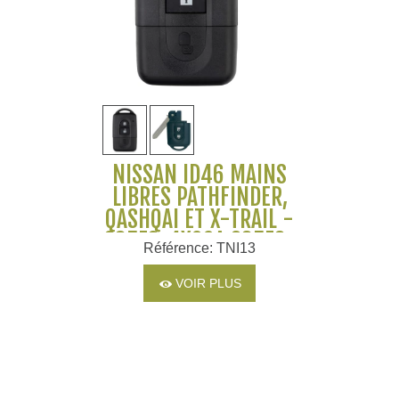
NISSAN ID46 MAINS
LIBRES PATHFINDER,
QASHQAI ET X-TRAIL -
285E3-4X00A 285E3-
Référence: TNI13
EB30A
VOIR PLUS