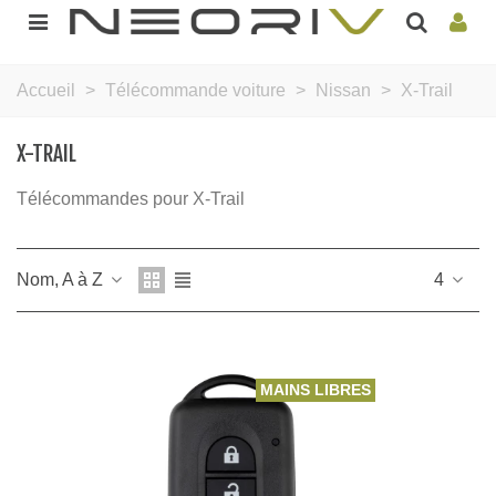
Accueil
>
Télécommande voiture
>
Nissan
>
X-Trail
X-TRAIL
Télécommandes pour X-Trail
Nom, A à Z
4
MAINS LIBRES