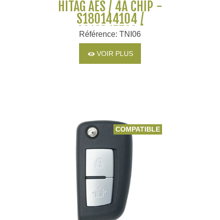
HITAG AES / 4A CHIP -
S180144104 /
2013DJ5730 /
Référence: TNI06
285E34CB5C
VOIR PLUS
COMPATIBLE