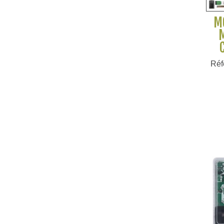
M
Réf
V
SK