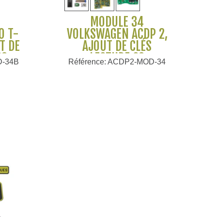
MODULE 34
O T-
VOLKSWAGEN ACDP 2,
T DE
AJOUT DE CLÉS
CS
LECTURE CS
D-34B
Référence: ACDP2-MOD-34
HUA
COMPTEUR AUDI
SKODA SEAT CUPRA -
YANHUA