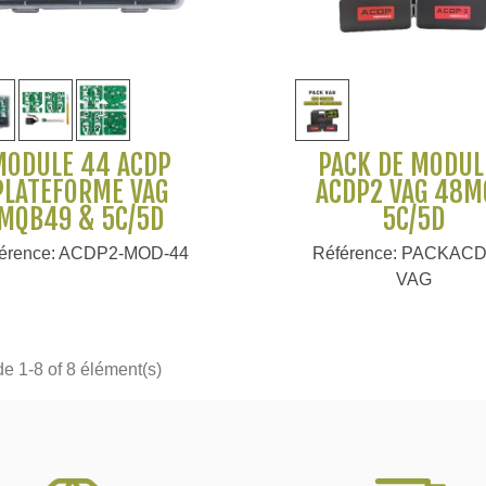
Voir plus
Voir plus
MODULE 44 ACDP
PACK DE MODUL
PLATEFORME VAG
ACDP2 VAG 48M
MQB49 & 5C/5D
5C/5D
érence: ACDP2-MOD-44
Référence: PACKACD
VAG
de 1-8 of 8 élément(s)