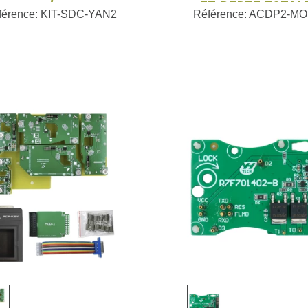
ET PERTE TOTAL
férence: KIT-SDC-YAN2
Référence: ACDP2-MO
YANHUA
Voir plus
Voir plus