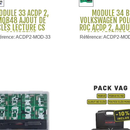
ODULE 33 ACDP 2,
MODULE 34 B
MQB48 AJOUT DE
VOLKSWAGEN POL
CLÉS LECTURE CS
ROC ACDP 2, AJOU
COMPTEUR
CLÉS LECTURE 
érence: ACDP2-MOD-33
Référence: ACDP2-MO
OLKSWAGEN AUDI
COMPTEUR YAN
ODA SEAT CUPRA -
YANHUA