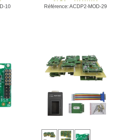
E -
CLÉS - YANHUA
D-10
Référence: ACDP2-MOD-29
Voir plus