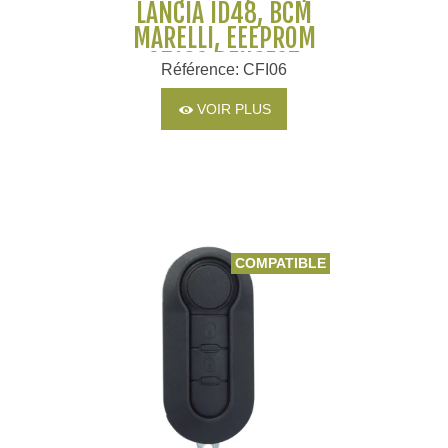
LANCIA ID48, BCM
MARELLI, EEEPROM
95160 PEUGEOT
Référence: CFI06
VOIR PLUS
COMPATIBLE