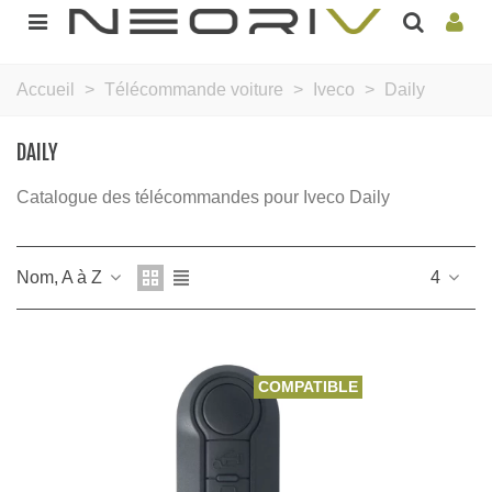
Accueil
>
Télécommande voiture
>
Iveco
>
Daily
DAILY
Catalogue des télécommandes pour Iveco Daily
Nom, A à Z
4
COMPATIBLE