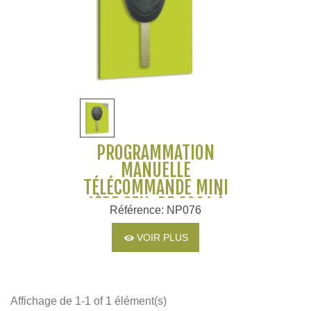
PROGRAMMATION
MANUELLE
TÉLÉCOMMANDE MINI
1ÈRE GEN. DE 2001 À
Référence: NP076
2006
VOIR PLUS
Affichage de 1-1 of 1 élément(s)