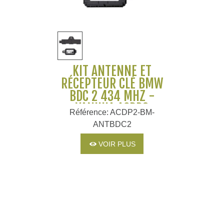
KIT ANTENNE ET
RÉCEPTEUR CLÉ BMW
BDC 2 434 MHZ -
YANHUA ACDP2
Référence: ACDP2-BM-
ANTBDC2
VOIR PLUS