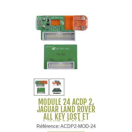
MODULE 24 ACDP 2,
JAGUAR LAND ROVER
ALL KEY LOST ET
AJOUT DE CLÉS -
Référence: ACDP2-MOD-24
YANHUA