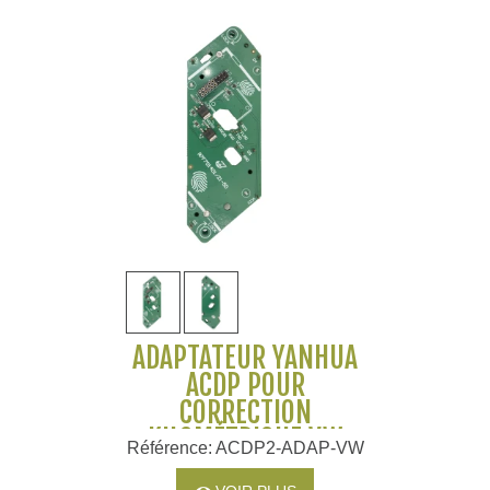
ADAPTATEUR YANHUA
ACDP POUR
CORRECTION
KILOMÉTRIQUE VW
Référence: ACDP2-ADAP-VW
MQB 5D