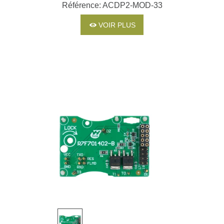
COMPTEUR
Référence: ACDP2-MOD-33
VOLKSWAGEN AUDI
SKODA SEAT CUPRA -
VOIR PLUS
YANHUA