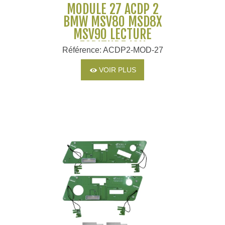
MODULE 27 ACDP 2
BMW MSV80 MSD8X
MSV90 LECTURE
ECRITURE ISN
Référence: ACDP2-MOD-27
CLONAGE - YANHUA
VOIR PLUS