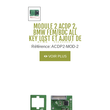
MODULE 2 ACDP 2,
BMW FEM/BDC ALL
KEY LOST ET AJOUT DE
CLÉS - YANHUA
Référence: ACDP2-MOD-2
VOIR PLUS