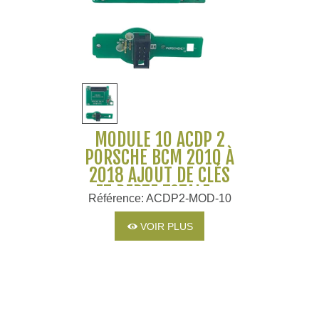
MODULE 10 ACDP 2
PORSCHE BCM 2010 À
2018 AJOUT DE CLÉS
ET PERTE TOTALE -
Référence: ACDP2-MOD-10
YANHUA
VOIR PLUS