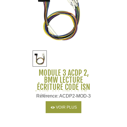
MODULE 3 ACDP 2,
BMW LECTURE
ÉCRITURE CODE ISN
POUR ALL KEY LOST -
Référence: ACDP2-MOD-3
YANHUA
VOIR PLUS