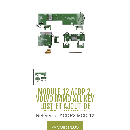
MODULE 12 ACDP 2,
VOLVO IMMO ALL KEY
LOST ET AJOUT DE
CLÉS - YANHUA
Référence: ACDP2-MOD-12
VOIR PLUS