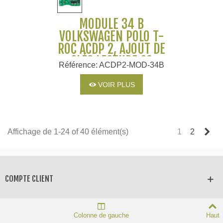
MODULE 34 B
VOLKSWAGEN POLO T-
ROC ACDP 2, AJOUT DE
CLÉS LECTURE CS
Référence: ACDP2-MOD-34B
COMPTEUR YANHUA
VOIR PLUS
Sui
Affichage de 1-24 of 40 élément(s)
1
2
COMPTE CLIENT
SERVICE APRÈS-VENTE
Colonne de gauche
Haut