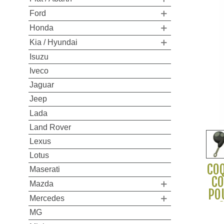
Ford
Honda
Kia / Hyundai
Isuzu
Iveco
Jaguar
Jeep
Lada
Land Rover
Lexus
Lotus
COQ
Maserati
CO
Mazda
POU
Mercedes
S
MG