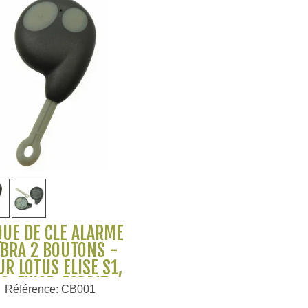
Voir plus
UE DE CLÉ ALARME
BRA 2 BOUTONS -
R LOTUS ELISE S1,
2, EXIGE, ESPRIT
Référence: CB001