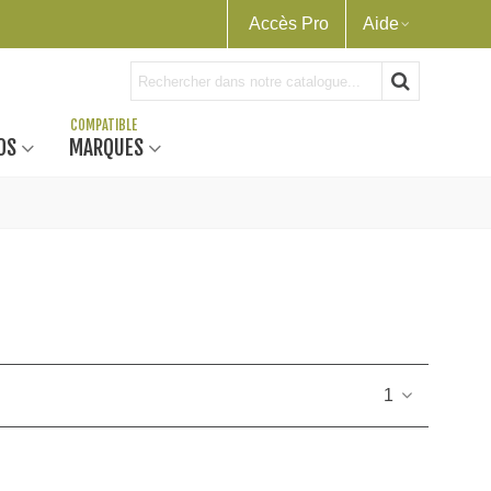
Accès Pro
Aide
OS
MARQUES
1