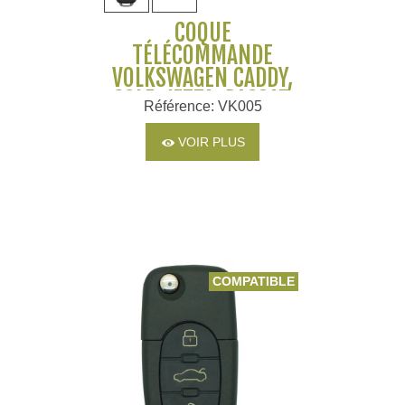
COQUE
TÉLÉCOMMANDE
VOLKSWAGEN CADDY,
GOLF, JETTA, PASSAT,
Référence: VK005
POLO, SEAT ALTEA,
LEON, SKODA...
VOIR PLUS
COMPATIBLE