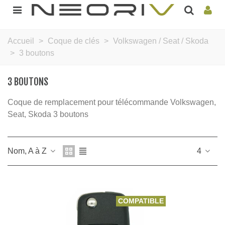
Accueil
>
Coque de clés
>
Volkswagen / Seat / Skoda
>
3 boutons
3 BOUTONS
Coque de remplacement pour télécommande Volkswagen,
Seat, Skoda 3 boutons
Nom, A à Z
4
COMPATIBLE