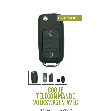
COMPATIBLE
COQUE
TÉLÉCOMMANDE
VOLKSWAGEN AVEC
GOUPILLE 3 BOUTONS
Référence: VK007