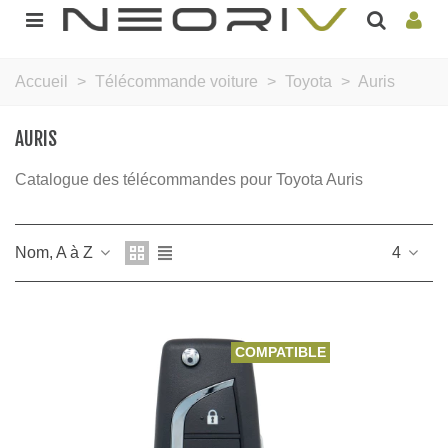
Accueil
>
Télécommande voiture
>
Toyota
>
Auris
AURIS
Catalogue des télécommandes pour Toyota Auris
Nom, A à Z
4
COMPATIBLE