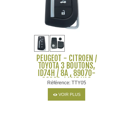
PEUGEOT - CITROËN /
TOYOTA 3 BOUTONS,
ID74H / 8A , 89070-
02830, LAME VA2
Référence: TTY05
VOIR PLUS