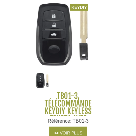
KEYDIY
TB01-3,
TÉLÉCOMMANDE
KEYDIY KEYLESS
TOYOTA AVEC
Référence: TB01-3
TRANSPONDEUR
8A,4A,4D
VOIR PLUS