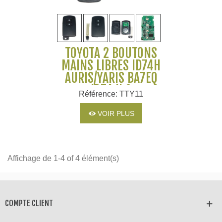
TOYOTA 2 BOUTONS
MAINS LIBRES ID74H
AURIS/YARIS BA7EQ
ID74 H 2
Référence: TTY11
VOIR PLUS
Affichage de 1-4 of 4 élément(s)
COMPTE CLIENT