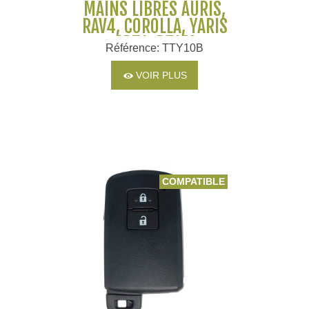
MAINS LIBRES AURIS,
RAV4, COROLLA, YARIS
4D71, B51EA
Référence: TTY10B
VOIR PLUS
COMPATIBLE