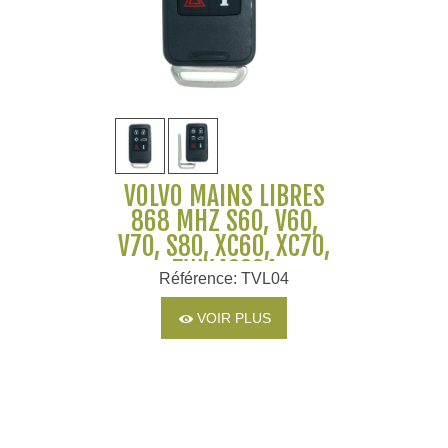
VOLVO MAINS LIBRES
868 MHZ S60, V60,
V70, S80, XC60, XC70,
5WK49224
Référence: TVL04
VOIR PLUS