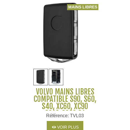
MAINS LIBRES
VOLVO MAINS LIBRES
COMPATIBLE S90, S60,
S40, XC60, XC90
2016-2020 8A
Référence: TVL03
VOIR PLUS