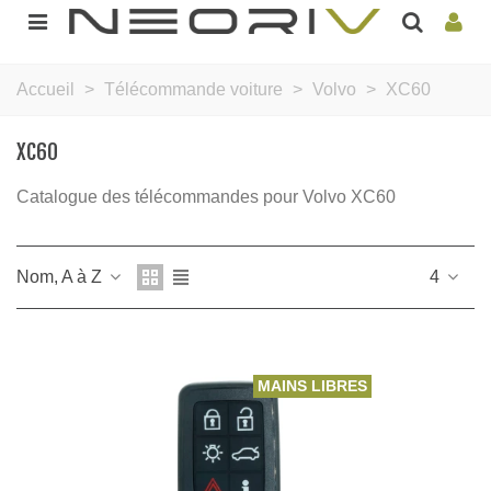
Accueil
>
Télécommande voiture
>
Volvo
>
XC60
XC60
Catalogue des télécommandes pour Volvo XC60
Nom, A à Z
4
MAINS LIBRES