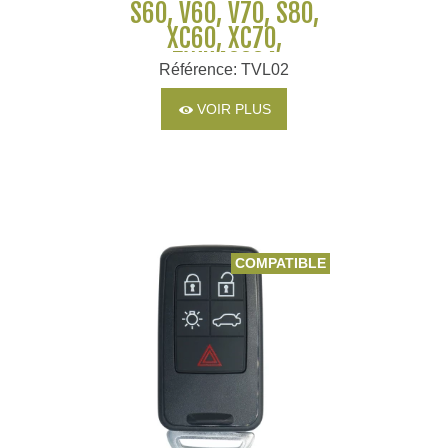
S60, V60, V70, S80,
XC60, XC70,
5WK49224
Référence: TVL02
VOIR PLUS
COMPATIBLE