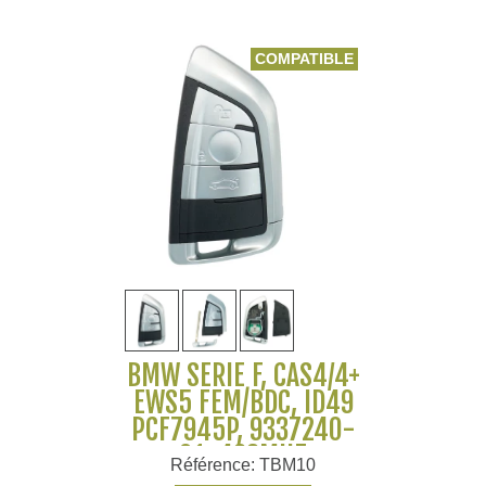
COMPATIBLE
BMW SERIE F, CAS4/4+
EWS5 FEM/BDC, ID49
PCF7945P, 9337240-
01, 433MHZ
Référence: TBM10