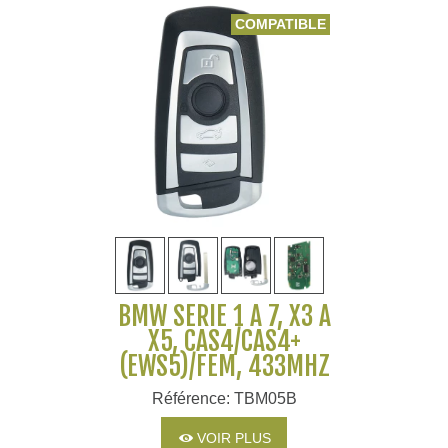
COMPATIBLE
BMW SERIE 1 À 7, X3 À
X5, CAS4/CAS4+
(EWS5)/FEM, 433MHZ
Référence: TBM05B
VOIR PLUS