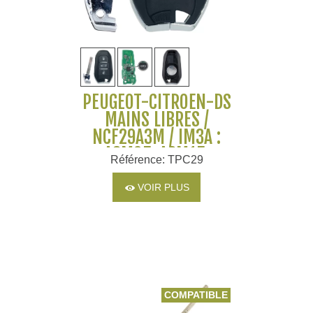
PEUGEOT-CITROËN-DS
MAINS LIBRES /
NCF29A3M / IM3A :
A3M05, A3M15,
Référence: TPC29
A3M65, VA2, COFFRE
VOIR PLUS
COMPATIBLE