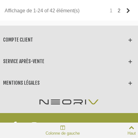
Sui
Affichage de 1-24 of 42 élément(s)
1
2
COMPTE CLIENT
SERVICE APRÈS-VENTE
MENTIONS LÉGALES
Neoriv © 2025 Tous droits
Colonne de gauche
Haut
réservés