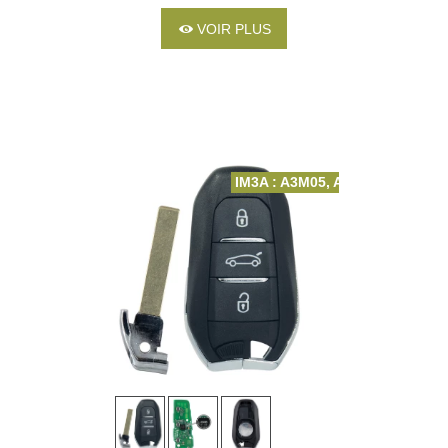
1656523480 -
1617020780 -
VOIR PLUS
1617020680
IM3A : A3M05, A3M15, A3M65