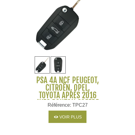
PSA 4A NCF PEUGEOT,
CITROËN, OPEL,
TOYOTA APRÈS 2016
AVEC BOUTON COFFRE
Référence: TPC27
VOIR PLUS