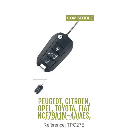
COMPATIBLE
PEUGEOT, CITROËN,
OPEL, TOYOTA, FIAT
NCF79A1M-4A/AES,
1656524080 -
Référence: TPC27E