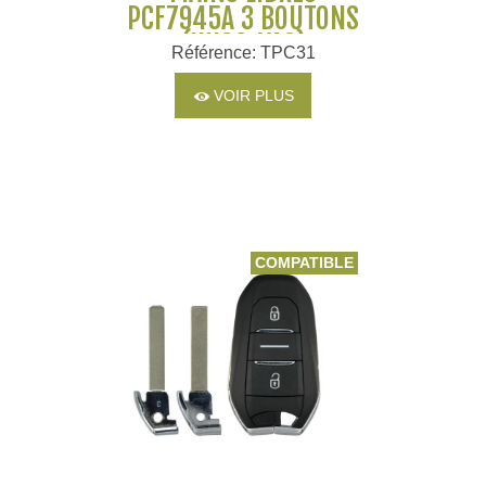
PCF7945A 3 BOUTONS
(HU83+VA2)
Référence: TPC31
VOIR PLUS
COMPATIBLE