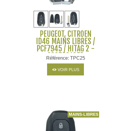
PEUGEOT, CITROËN
ID46 MAINS LIBRES /
PCF7945 / HITAG 2 -
98070618ZD
Référence: TPC25
VOIR PLUS
MAINS-LIBRES