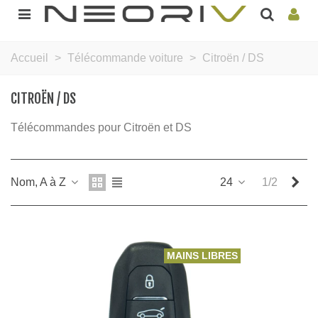
Accueil
>
Télécommande voiture
>
Citroën / DS
CITROËN / DS
Télécommandes pour Citroën et DS
Sui
Nom, A à Z
24
1/2
MAINS LIBRES