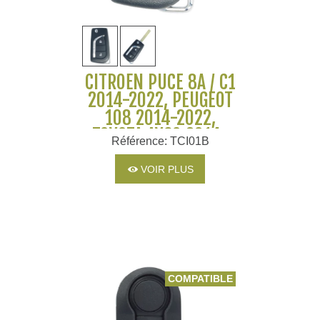
CITROËN PUCE 8A / C1
2014-2022, PEUGEOT
108 2014-2022,
TOYOTA AYGO 2014-
Référence: TCI01B
2022
VOIR PLUS
COMPATIBLE