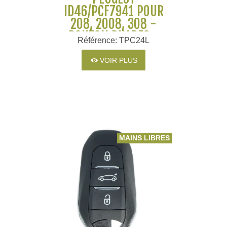
ID46/PCF7941 POUR
208, 2008, 308 -
BOUTON PHARES -
Référence: TPC24L
1608504480
1608504380
VOIR PLUS
MAINS LIBRES