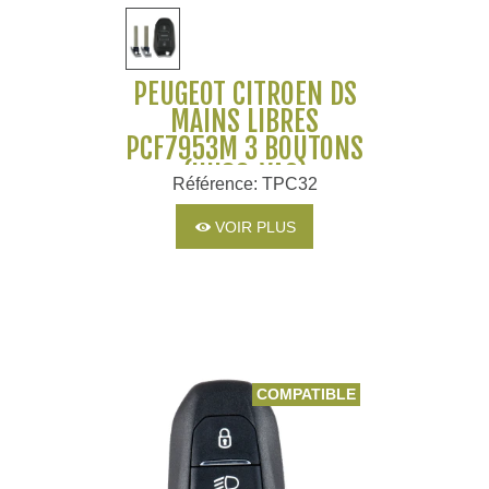
PEUGEOT CITROEN DS
MAINS LIBRES
PCF7953M 3 BOUTONS
(HU83+VA2)
Référence: TPC32
VOIR PLUS
COMPATIBLE