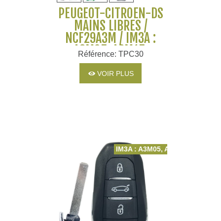
PEUGEOT-CITROËN-DS
MAINS LIBRES /
NCF29A3M / IM3A :
A3M05, A3M15,
Référence: TPC30
A3M65, HU83, PHARE
VOIR PLUS
IM3A : A3M05, A3M15, A3M65