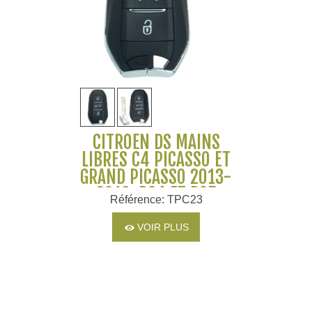
CITROËN DS MAINS
LIBRES C4 PICASSO ET
GRAND PICASSO 2013-
2016, DS4 ET DS5
Référence: TPC23
VOIR PLUS