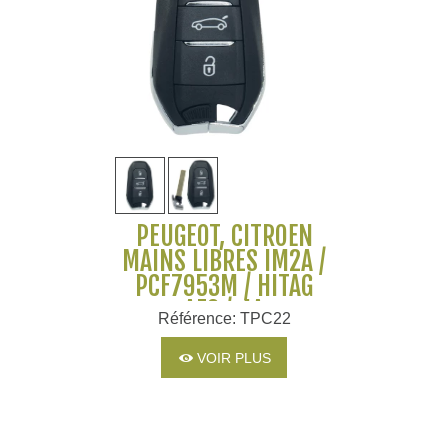
PEUGEOT, CITROËN
MAINS LIBRES IM2A /
PCF7953M / HITAG
AES / 4A
Référence: TPC22
VOIR PLUS