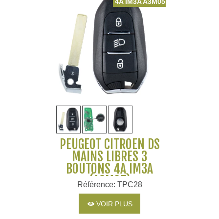
4A IM3A A3M05
PEUGEOT CITROEN DS
MAINS LIBRES 3
BOUTONS 4A IM3A
(A3M05)
Référence: TPC28
VOIR PLUS