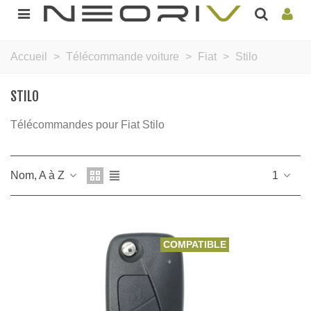
Accueil
>
Télécommande voiture
>
Fiat
>
Stilo
STILO
Télécommandes pour Fiat Stilo
Nom, A à Z
1
COMPATIBLE