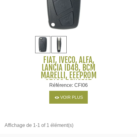
FIAT, IVECO, ALFA,
LANCIA ID48, BCM
MARELLI, EEEPROM
95160 PEUGEOT
Référence: CFI06
VOIR PLUS
Affichage de 1-1 of 1 élément(s)