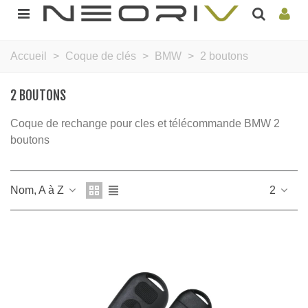
Accueil
>
Coque de clés
>
BMW
>
2 boutons
2 BOUTONS
Coque de rechange pour cles et télécommande BMW 2
boutons
Nom, A à Z
2