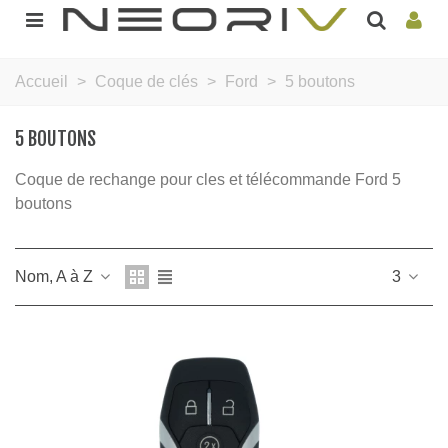
Accueil
>
Coque de clés
>
Ford
>
5 boutons
5 BOUTONS
Coque de rechange pour cles et télécommande Ford 5
boutons
Nom, A à Z
3