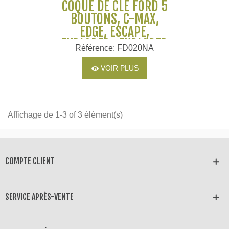
COQUE DE CLÉ FORD 5
BOUTONS, C-MAX,
EDGE, ESCAPE,
EXPLORER , EXPLORER
Référence: FD020NA
PLATINIUM, FLEX,
FOCUS, FOCUS BEV,
VOIR PLUS
TAURUS
Affichage de 1-3 of 3 élément(s)
COMPTE CLIENT
SERVICE APRÈS-VENTE