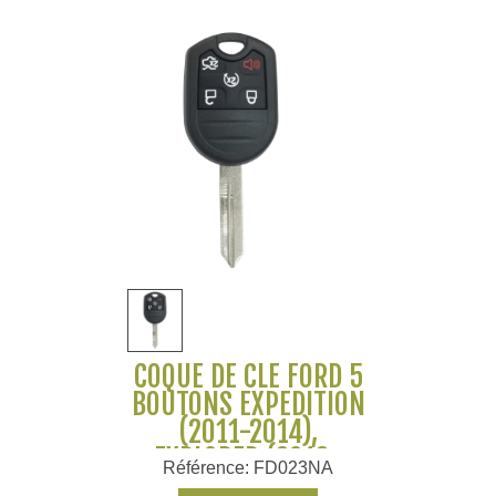
COQUE DE CLÉ FORD 5
BOUTONS EXPEDITION
(2011-2014),
EXPLORER (2013-
Référence: FD023NA
2015), FLEX (2013-