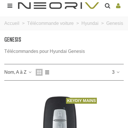
Accueil
>
Télécommande voiture
>
Hyundai
>
Genesis
GENESIS
Télécommandes pour Hyundai Genesis
Nom, A à Z
3
KEYDIY MAINS LIBRES