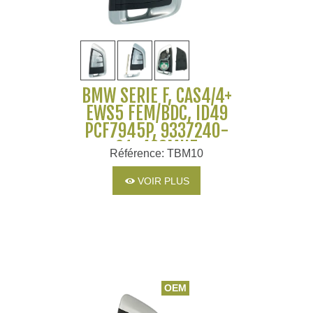
BMW SERIE F, CAS4/4+
EWS5 FEM/BDC, ID49
PCF7945P, 9337240-
01, 433MHZ
Référence: TBM10
VOIR PLUS
OEM