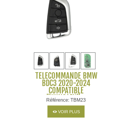
TÉLÉCOMMANDE BMW
BDC3 2020-2024
COMPATIBLE
"HUNGARY" -
Référence: TBM23
433MHZ
VOIR PLUS