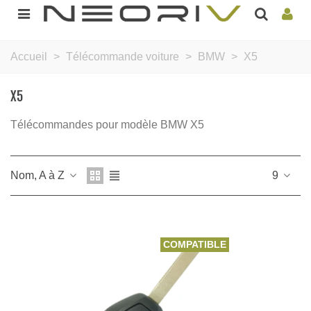
Accueil
>
Télécommande voiture
>
BMW
>
X5
X5
Télécommandes pour modèle BMW X5
Nom, A à Z
9
COMPATIBLE