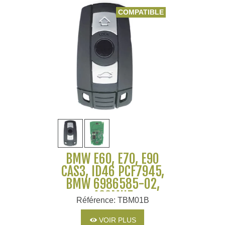
COMPATIBLE
BMW E60, E70, E90
CAS3, ID46 PCF7945,
BMW 6986585-02,
433MHZ
Référence: TBM01B
VOIR PLUS