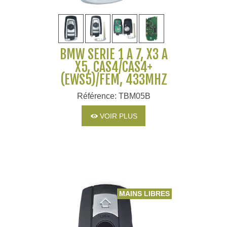
BMW SERIE 1 À 7, X3 À
X5, CAS4/CAS4+
(EWS5)/FEM, 433MHZ
Référence: TBM05B
VOIR PLUS
MAINS LIBRES