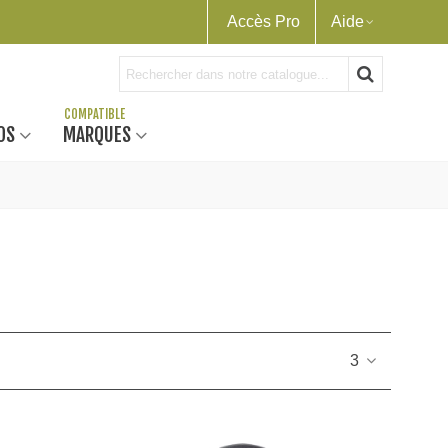
Accès Pro
Aide
OS
MARQUES
3