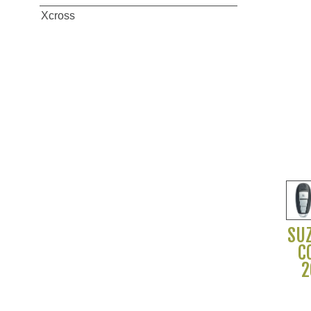
Xcross
SUZ
C
2