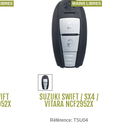
LIBRES
MAINS LIBRES
Voir plus
IFT
SUZUKI SWIFT / SX4 /
952X
VITARA NCF2952X
Référence: TSU04