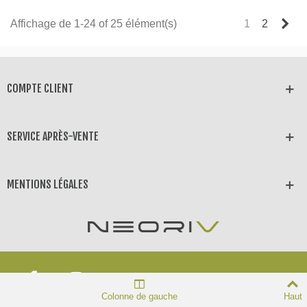
Sui
Affichage de 1-24 of 25 élément(s)
1
2
COMPTE CLIENT
SERVICE APRÈS-VENTE
MENTIONS LÉGALES
Neoriv © 2025 Tous droits
Colonne de gauche
Haut
réservés