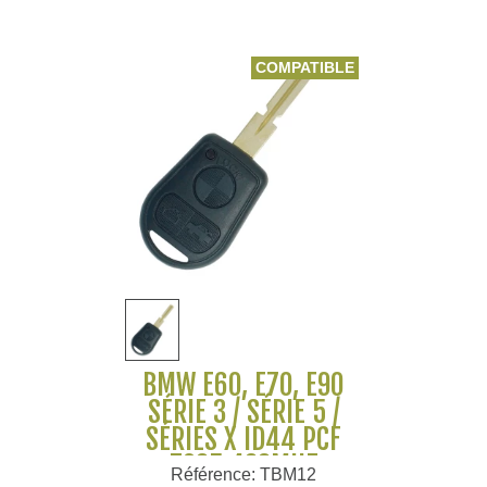
COMPATIBLE
BMW E60, E70, E90
SÉRIE 3 / SÉRIE 5 /
SÉRIES X ID44 PCF
7935 433MHZ
Référence: TBM12