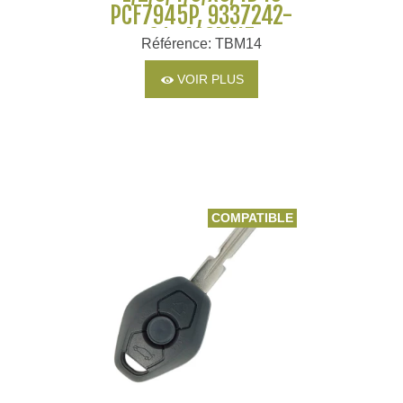
PCF7945P, 9337242-
01, 433MHZ
Référence: TBM14
VOIR PLUS
COMPATIBLE