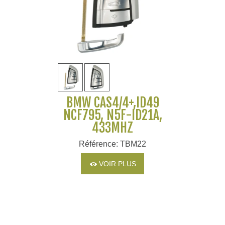
BMW CAS4/4+,ID49
NCF795, N5F-ID21A,
433MHZ
Référence: TBM22
VOIR PLUS