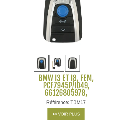
BMW I3 ET I8, FEM,
PCF7945P/ID49,
66126805978,
868MHZ
Référence: TBM17
VOIR PLUS