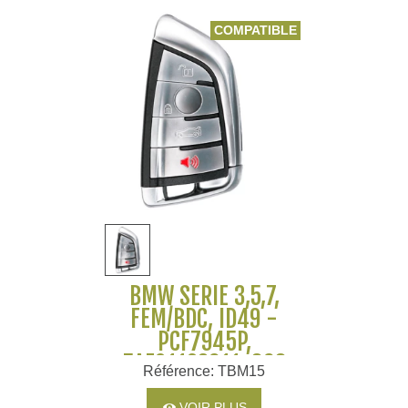
COMPATIBLE
BMW SERIE 3,5,7,
FEM/BDC, ID49 -
PCF7945P,
5AF01192611, 868
Référence: TBM15
MHZ
VOIR PLUS