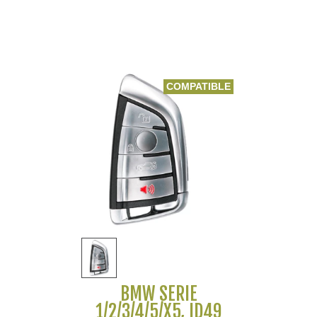
COMPATIBLE
BMW SERIE
1/2/3/4/5/X5, ID49