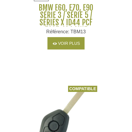
BMW E60, E70, E90
SÉRIE 3 / SÉRIE 5 /
SÉRIES X ID44 PCF
7935 434 MHZ
Référence: TBM13
VOIR PLUS
COMPATIBLE