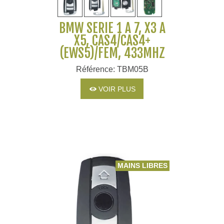
BMW SERIE 1 À 7, X3 À
X5, CAS4/CAS4+
(EWS5)/FEM, 433MHZ
Référence: TBM05B
VOIR PLUS
MAINS LIBRES