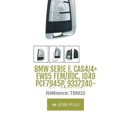
BMW SERIE F, CAS4/4+
EWS5 FEM/BDC, ID49
PCF7945P, 9337240-
01, 433MHZ
Référence: TBM10
VOIR PLUS