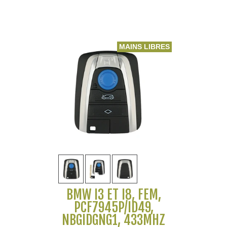
MAINS LIBRES
BMW I3 ET I8, FEM,
PCF7945P/ID49,
NBGIDGNG1, 433MHZ