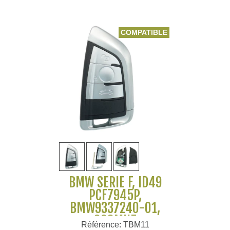
COMPATIBLE
BMW SERIE F, ID49
PCF7945P,
BMW9337240-01,
868MHZ
Référence: TBM11