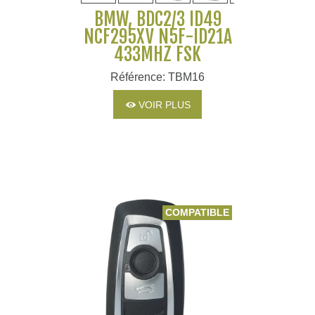
BMW, BDC2/3 ID49
NCF295XV N5F-ID21A
433MHZ FSK
Référence: TBM16
VOIR PLUS
COMPATIBLE