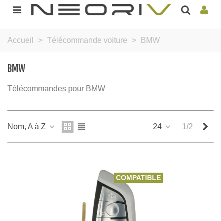
Accueil
>
Télécommande voiture
>
BMW
BMW
Télécommandes pour BMW
Sui
Nom, A à Z
24
1/2
COMPATIBLE