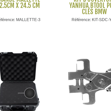
2.5CM X 24.5 CM
YANHUA BTOOL P
CLÉS BMW
éférence: MALLETTE-3
Référence: KIT-SDC