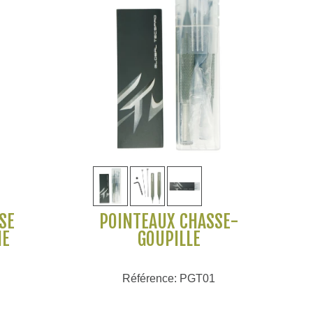
Voir plus
SE
POINTEAUX CHASSE-
HE
GOUPILLE
Référence: PGT01