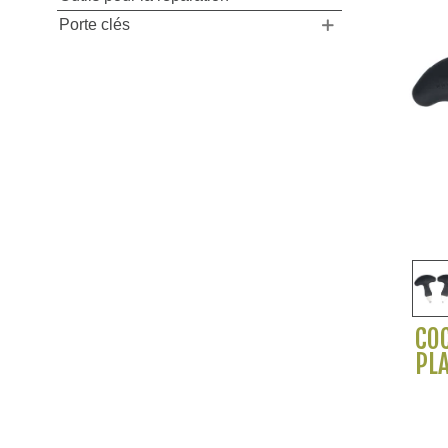
Porte clés
COC
PL