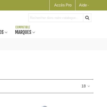
Accès Pro
Aide
OS
MARQUES
18