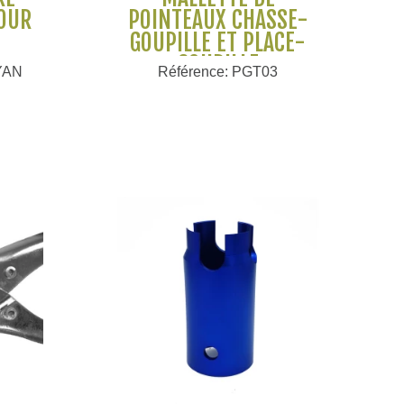
OUR
POINTEAUX CHASSE-
GOUPILLE ET PLACE-
GOUPILLE
-YAN
Référence: PGT03