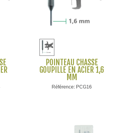
Voir plus
SE
POINTEAU CHASSE
IER
GOUPILLE EN ACIER 1,6
MM
4
Référence: PCG16