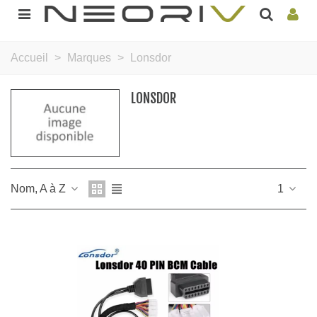
Accueil
>
Marques
>
Lonsdor
LONSDOR
Nom, A à Z
1