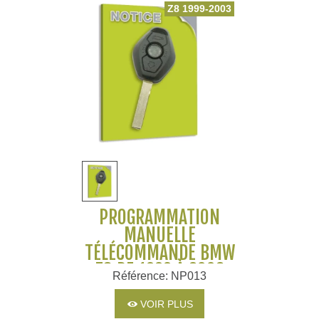
Z8 1999-2003
PROGRAMMATION
MANUELLE
TÉLÉCOMMANDE BMW
Z8 DE 1999 À 2003
Référence: NP013
VOIR PLUS