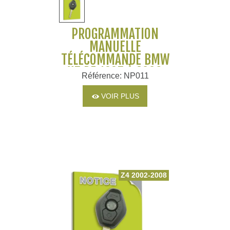
PROGRAMMATION
MANUELLE
TÉLÉCOMMANDE BMW
X5 DE 1995 À 2006
Référence: NP011
VOIR PLUS
Z4 2002-2008