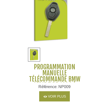
PROGRAMMATION
MANUELLE
TÉLÉCOMMANDE BMW
SÉRIE 7 DE 1994 À
Référence: NP009
2001
VOIR PLUS