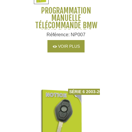
PROGRAMMATION
MANUELLE
TÉLÉCOMMANDE BMW
SÉRIE 5 DE 1995 À
Référence: NP007
2004
VOIR PLUS
SÉRIE 6 2003-2010