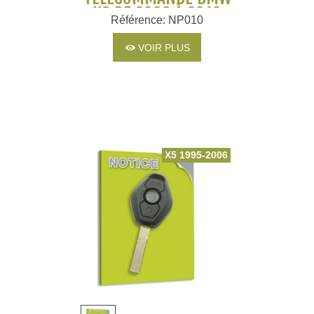
X3 DE 2003 À 2010
Référence: NP010
VOIR PLUS
X5 1995-2006