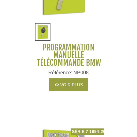
PROGRAMMATION
MANUELLE
TÉLÉCOMMANDE BMW
SÉRIE 6 DE 2003 À
Référence: NP008
2010
VOIR PLUS
SÉRIE 7 1994-2001