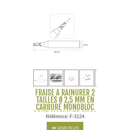
FRAISE À RAINURER 2
TAILLES Ø 2,5 MM EN
CARBURE MONOBLOC
POUR MACHINES SILCA
Référence: F-3124
ET JMA
VOIR PLUS