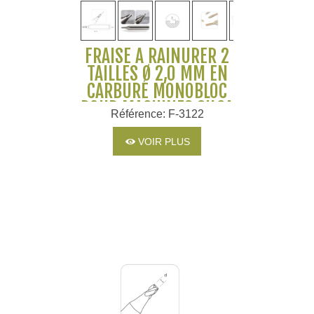
FRAISE À RAINURER 2
TAILLES Ø 2,0 MM EN
CARBURE MONOBLOC
POUR MACHINES SILCA
Référence: F-3122
ET JMA
VOIR PLUS