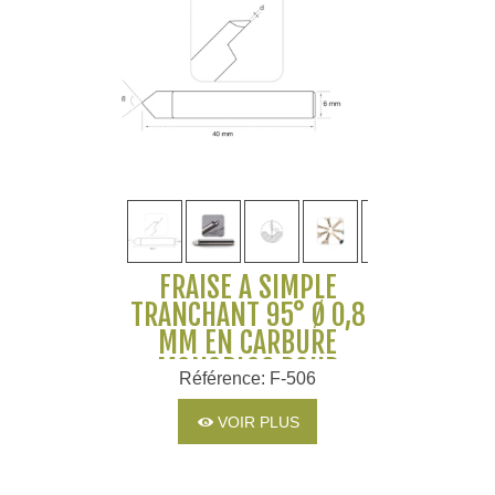
FRAISE À SIMPLE
TRANCHANT 95° Ø 0,8
MM EN CARBURE
MONOBLOC POUR
Référence: F-506
MACHINES SILCA ET
JMA
VOIR PLUS