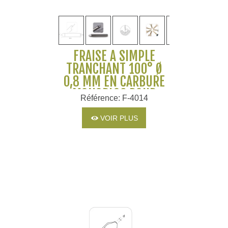
FRAISE À SIMPLE
TRANCHANT 100° Ø
0,8 MM EN CARBURE
MONOBLOC POUR
Référence: F-4014
MACHINES SILCA ET
JMA
VOIR PLUS