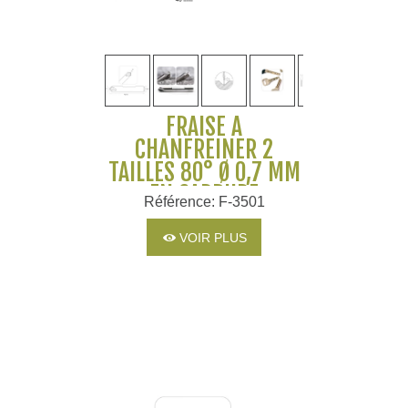
FRAISE À
CHANFREINER 2
TAILLES 80° Ø 0,7 MM
EN CARBURE
Référence: F-3501
MONOBLOC POUR
MACHINES SILCA ET
VOIR PLUS
JMA