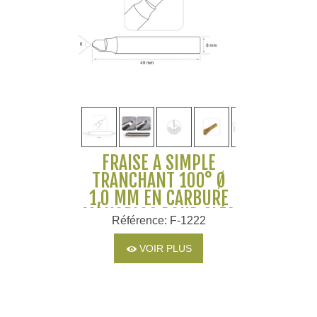
FRAISE À SIMPLE
TRANCHANT 100° Ø
1,0 MM EN CARBURE
MONOBLOC POUR CLÉS
Référence: F-1222
À DOUBLE RANGÉE DE
BROCHES POUR
VOIR PLUS
MACHINES SILCA ET
JMA