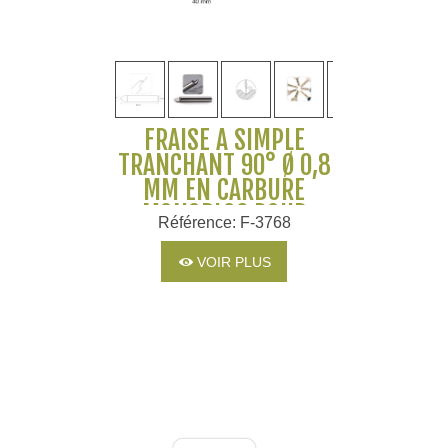
FRAISE À SIMPLE
TRANCHANT 90° Ø 0,8
MM EN CARBURE
MONOBLOC POUR
Référence: F-3768
MACHINES SILCA ET
JMA
VOIR PLUS