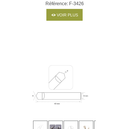
EN CARBURE
Référence: F-3426
MONOBLOC POUR
MACHINES SILCA ET
VOIR PLUS
JMA