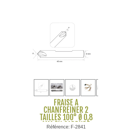
FRAISE À
CHANFREINER 2
TAILLES 100° Ø 0,8
MM EN CARBURE
Référence: F-2841
MONOBLOC POUR