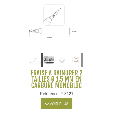
FRAISE À RAINURER 2
TAILLES Ø 1,5 MM EN
CARBURE MONOBLOC
POUR MACHINES SILCA
Référence: F-3121
ET JMA
VOIR PLUS