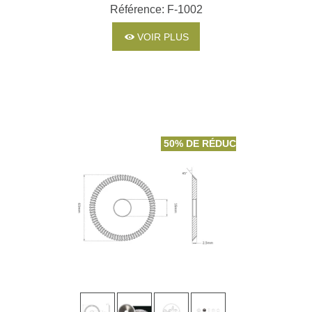
POUR MACHINES JMA
Référence: F-1002
VOIR PLUS
50% DE RÉDUCTION