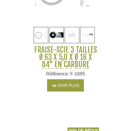
FRAISE-SCIE 3 TAILLES
Ø 63 X 5,0 X Ø 16 X
84° EN CARBURE
MONOBLOC POUR
Référence: F-1695
MACHINES JMA
VOIR PLUS
50% DE RÉDUCTION