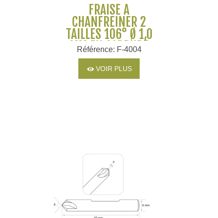
FRAISE À
CHANFREINER 2
TAILLES 106° Ø 1,0
MM EN CARBURE
Référence: F-4004
MONOBLOC POUR
MACHINES SILCA ET
VOIR PLUS
JMA