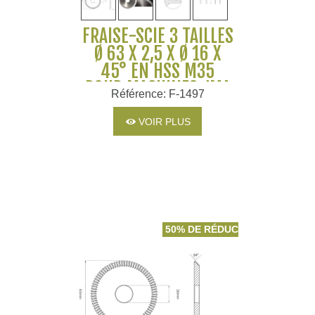
FRAISE-SCIE 3 TAILLES
Ø 63 X 2,5 X Ø 16 X
45° EN HSS M35
POUR MACHINES JMA
Référence: F-1497
VOIR PLUS
50% DE RÉDUCTION