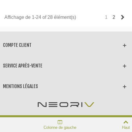
Sui
Affichage de 1-24 of 28 élément(s)
1
2
COMPTE CLIENT
SERVICE APRÈS-VENTE
MENTIONS LÉGALES
Colonne de gauche
Haut
Neoriv © 2025 Tous droits