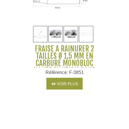
FRAISE À RAINURER 2
TAILLES Ø 1,5 MM EN
CARBURE MONOBLOC
HAUTE FINITION POUR
Référence: F-3851
MACHINES SILCA ET
JMA
VOIR PLUS