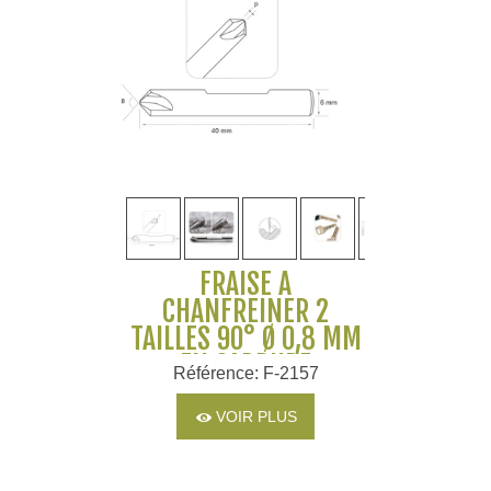
FRAISE À
CHANFREINER 2
TAILLES 90° Ø 0,8 MM
EN CARBURE
Référence: F-2157
MONOBLOC POUR
MACHINES SILCA ET
VOIR PLUS
JMA