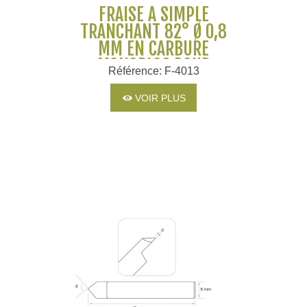
FRAISE À SIMPLE
TRANCHANT 82° Ø 0,8
MM EN CARBURE
MONOBLOC POUR
Référence: F-4013
MACHINES SILCA ET
JMA
VOIR PLUS