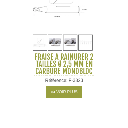
FRAISE À RAINURER 2
TAILLES Ø 2,5 MM EN
CARBURE MONOBLOC
HAUTE FINITION POUR
Référence: F-3823
MACHINES SILCA ET
JMA
VOIR PLUS