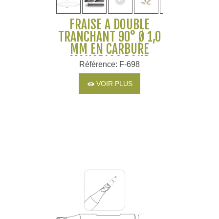
FRAISE À DOUBLE
TRANCHANT 90° Ø 1,0
MM EN CARBURE
MONOBLOC POUR
Référence: F-698
MACHINES SILCA ET
JMA
VOIR PLUS