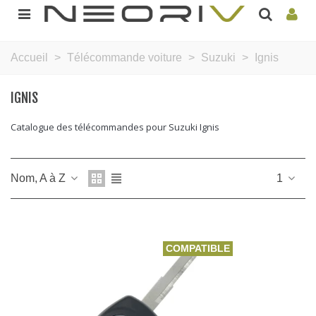
Accueil
>
Télécommande voiture
>
Suzuki
>
Ignis
IGNIS
Catalogue des télécommandes pour Suzuki Ignis
Nom, A à Z
1
COMPATIBLE