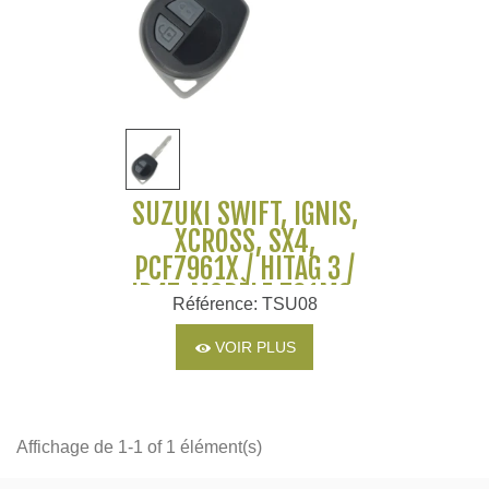
SUZUKI SWIFT, IGNIS,
XCROSS, SX4,
PCF7961X / HITAG 3 /
ID47, MODÈLE T61M0,
Référence: TSU08
37145-62R10
VOIR PLUS
Affichage de 1-1 of 1 élément(s)