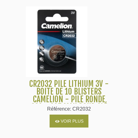
CR2032 PILE LITHIUM 3V -
BOITE DE 10 BLISTERS
CAMELION - PILE RONDE
220 - 225 MAH POUR CLÉ
Référence: CR2032
DE VOITURE
VOIR PLUS