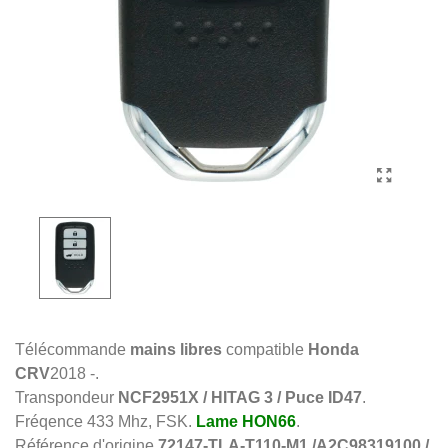
Télécommande
mains libres
compatible
Honda
CRV
2018 -.
Transpondeur
NCF2951X / HITAG 3 / Puce ID47
.
Fréqence 433 Mhz, FSK.
Lame HON66
.
Référence d'origine
72147-TLA-T110-M1 /A2C98319100 /