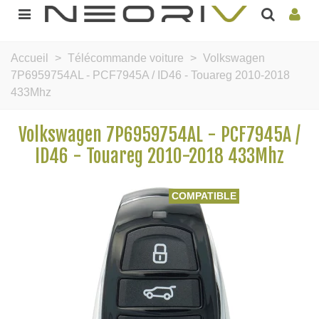
Accueil
>
Télécommande voiture
>
Volkswagen
7P6959754AL - PCF7945A / ID46 - Touareg 2010-2018
433Mhz
Volkswagen 7P6959754AL - PCF7945A /
ID46 - Touareg 2010-2018 433Mhz
COMPATIBLE