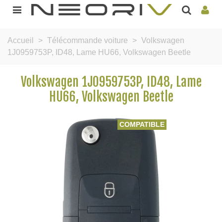
Accueil
>
Télécommande voiture
>
Volkswagen
1J0959753P, ID48, Lame HU66, Volkswagen Beetle
Volkswagen 1J0959753P, ID48, Lame
HU66, Volkswagen Beetle
COMPATIBLE