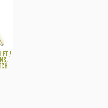
LET /
NS,
TCH