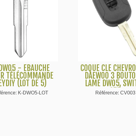
DWO5 - EBAUCHE
COQUE CLÉ CHEVRO
Voir plus
Voir plus
R TÉLÉCOMMANDE
DAEWOO 3 BOUTO
EYDIY (LOT DE 5)
LAME DWO5, SWI
ST5
férence: K-DWO5-LOT
Référence: CV003