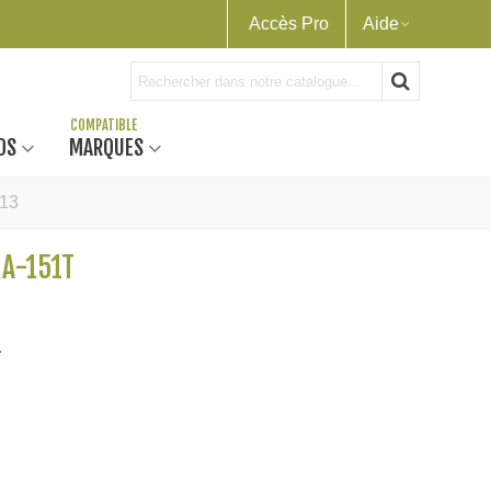
Accès Pro
Aide
OS
MARQUES
013
KA-151T
.