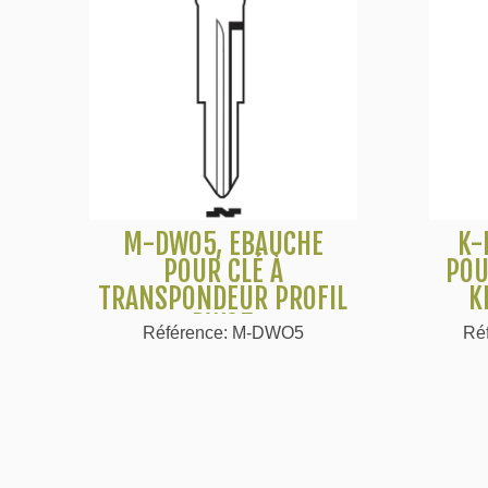
M-DWO5, EBAUCHE
K-
Voir plus
POUR CLÉ À
POU
TRANSPONDEUR PROFIL
K
DWO5
Référence: M-DWO5
Ré