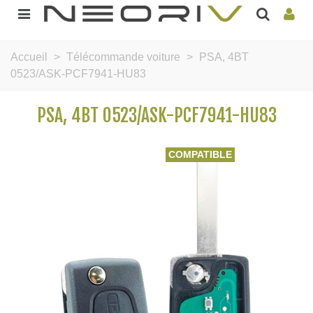
Accueil
>
Télécommande voiture
>
PSA, 4BT
0523/ASK-PCF7941-HU83
PSA, 4BT 0523/ASK-PCF7941-HU83
COMPATIBLE