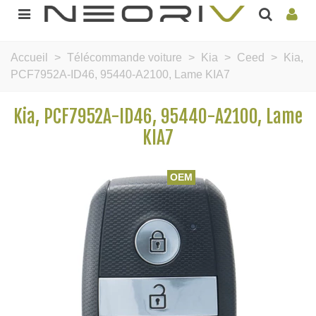
Accueil
>
Télécommande voiture
>
Kia
>
Ceed
>
Kia,
PCF7952A-ID46, 95440-A2100, Lame KIA7
Kia, PCF7952A-ID46, 95440-A2100, Lame
KIA7
OEM