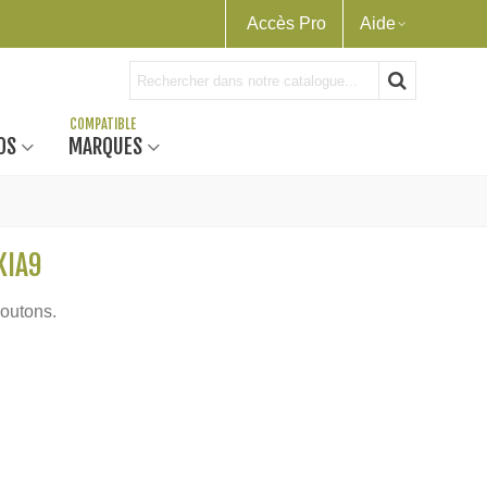
Accès Pro
Aide
OS
MARQUES
KIA9
boutons.