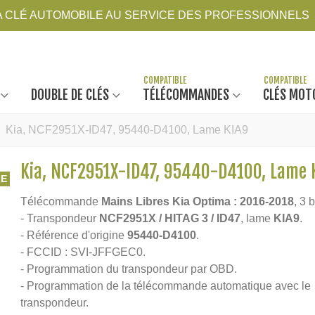
LA CLÉ AUTOMOBILE AU SERVICE DES PROFESSIONNELS
DOUBLE DE CLÉS
TÉLÉCOMMANDES
CLÉS MOT
Kia, NCF2951X-ID47, 95440-D4100, Lame KIA9
Kia, NCF2951X-ID47, 95440-D4100, Lame 
LE
Télécommande
Mains Libres
Kia Optima : 2016-2018
,
3 
- Transpondeur
NCF2951X / HITAG 3 / ID47
, lame
KIA9
.
- Référence d'origine
95440-D4100
.
- FCCID : SVI-JFFGEC0.
- Programmation du transpondeur par OBD.
- Programmation de la télécommande automatique avec le
transpondeur.