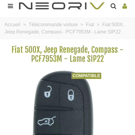
Accueil
>
Télécommande voiture
>
Fiat
>
Fiat 500X,
Jeep Renegade, Compass - PCF7953M - Lame SIP22
Fiat 500X, Jeep Renegade, Compass -
PCF7953M - Lame SIP22
COMPATIBLE