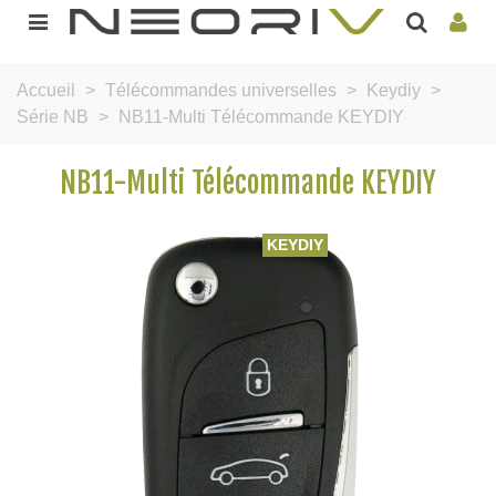
Accueil
>
Télécommandes universelles
>
Keydiy
>
Série NB
>
NB11-Multi Télécommande KEYDIY
NB11-Multi Télécommande KEYDIY
KEYDIY