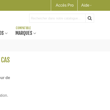
Accès Pro
Aide
OS
MARQUES
 CAS
eur de
tion.