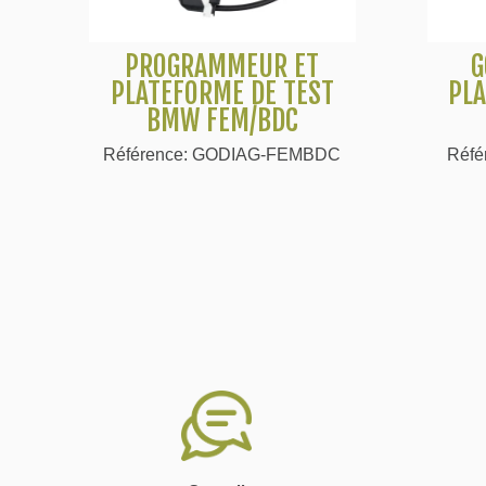
PROGRAMMEUR ET
G
Voir plus
PLATEFORME DE TEST
PLA
BMW FEM/BDC
Référence: GODIAG-FEMBDC
Réfé