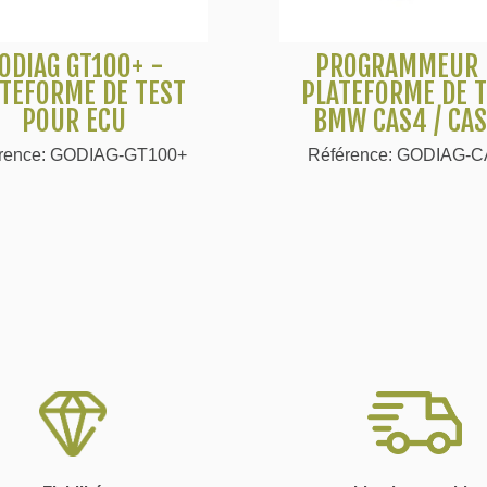
ODIAG GT100+ -
PROGRAMMEUR 
Voir plus
Voir plus
TEFORME DE TEST
PLATEFORME DE 
POUR ECU
BMW CAS4 / CA
rence: GODIAG-GT100+
Référence: GODIAG-