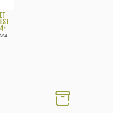
ET
TEST
S4+
CAS4