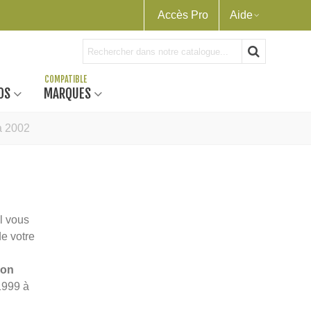
Accès Pro
Aide
OS
MARQUES
à 2002
el vous
de votre
ion
1999 à