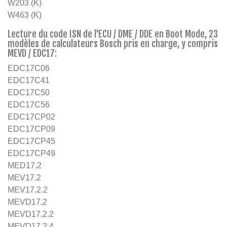
W203 (K)
W463 (K)
Lecture du code ISN de l'ECU / DME / DDE en Boot Mode, 23
modèles de calculateurs Bosch pris en charge, y compris
MEVD / EDC17:
EDC17C06
EDC17C41
EDC17C50
EDC17C56
EDC17CP02
EDC17CP09
EDC17CP45
EDC17CP49
MED17.2
MEV17.2
MEV17.2.2
MEVD17.2
MEVD17.2.2
MEVD17.2.4